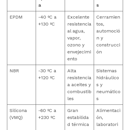
a
s
EPDM
-40 ºC a
Excelente
Cerramien
+130 ºC
resistencia
tos,
al agua,
automoció
vapor,
n y
ozono y
construcci
envejecimi
ón
ento
NBR
-30 ºC a
Alta
Sistemas
+120 ºC
resistencia
hidráulico
a aceites y
s y
combustib
neumático
les
s
Silicona
-60 ºC a
Gran
Alimentaci
(VMQ)
+230 ºC
estabilida
ón,
d térmica
laboratori