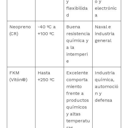
y
o y
flexibilida
electrónic
d
a
Neopreno
-40 ºC a
Buena
Naval e
(CR)
+100 ºC
resistencia
industria
química y
general
a la
intemperi
e
FKM
Hasta
Excelente
Industria
(Vitón®)
+250 ºC
comporta
química,
miento
automoció
frente a
n y
productos
defensa
químicos
y altas
temperatu
ras