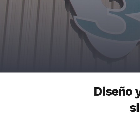
Diseño 
s