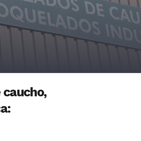
e caucho
,
a: