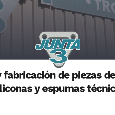
y fabricación de
piezas d
iliconas y espumas técnic