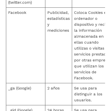
(twitter.com)
Facebook
Publicidad,
Coloca Cookies en 
estadísticas
ordenador o
y
dispositivo y recibe
mediciones
la información
almacenada en
ellas cuando
utilizas o visitas
servicios prestados
por otras empresa
que utilizan los
servicios de
Facebook.
_ga (Google)
2 años
Se usa para
distinguir a los
usuarios.
_gid (Google)
24 horas
Se usa para